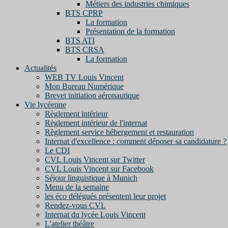
Métiers des industries chimiques
BTS CPRP
La formation
Présentation de la formation
BTS ATI
BTS CRSA
La formation
Actualités
WEB TV Louis Vincent
Mon Bureau Numérique
Brevet initiation aéronautique
Vie lycéenne
Règlement intérieur
Règlement intérieur de l'internat
Règlement service hébergement et restauration
Internat d'excellence : comment déposer sa candidature ?
Le CDI
CVL Louis Vincent sur Twitter
CVL Louis Vincent sur Facebook
Séjour linguistique à Munich
Menu de la semaine
les éco délégués présentent leur projet
Rendez-vous CVL
Internat du lycée Louis Vincent
L'atelier théâtre