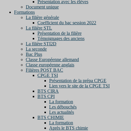
Présentation avec les élèves
Document unique
Formations
La filière générale
Coefficient du bac session 2022
La filière STL
Présentation de la filière
Témoignages des anciens
La filière STI2D
La seconde
Bac Plus
Classe Européenne allemand
Classe européenne anglais
Filières POST BAC
CPGE TSI
Présentation de la prépa CPGE
Lien vers le site de la CPGE TSI
BTS CIRA
BTS CPI
La formation
Les débouchés
Les actualités
BTS CHIMIE
La formation
Après le BTS chimie