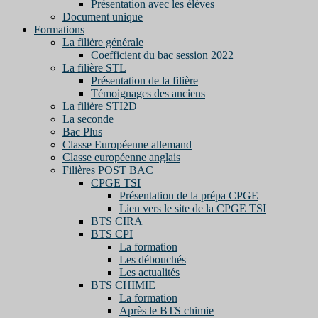
Présentation avec les élèves
Document unique
Formations
La filière générale
Coefficient du bac session 2022
La filière STL
Présentation de la filière
Témoignages des anciens
La filière STI2D
La seconde
Bac Plus
Classe Européenne allemand
Classe européenne anglais
Filières POST BAC
CPGE TSI
Présentation de la prépa CPGE
Lien vers le site de la CPGE TSI
BTS CIRA
BTS CPI
La formation
Les débouchés
Les actualités
BTS CHIMIE
La formation
Après le BTS chimie