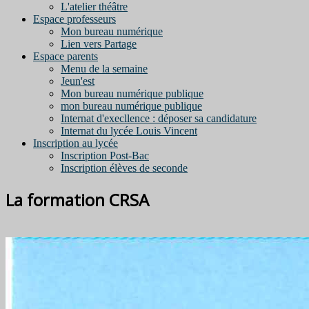
L'atelier théâtre
Espace professeurs
Mon bureau numérique
Lien vers Partage
Espace parents
Menu de la semaine
Jeun'est
Mon bureau numérique publique
mon bureau numérique publique
Internat d'execllence : déposer sa candidature
Internat du lycée Louis Vincent
Inscription au lycée
Inscription Post-Bac
Inscription élèves de seconde
La formation CRSA