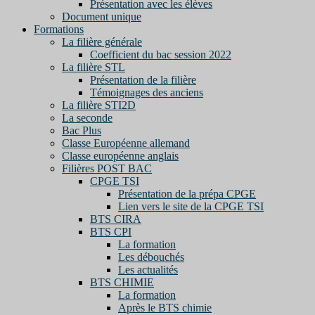
Présentation avec les élèves
Document unique
Formations
La filière générale
Coefficient du bac session 2022
La filière STL
Présentation de la filière
Témoignages des anciens
La filière STI2D
La seconde
Bac Plus
Classe Européenne allemand
Classe européenne anglais
Filières POST BAC
CPGE TSI
Présentation de la prépa CPGE
Lien vers le site de la CPGE TSI
BTS CIRA
BTS CPI
La formation
Les débouchés
Les actualités
BTS CHIMIE
La formation
Après le BTS chimie