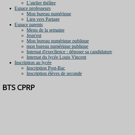
L'atelier théâtre
Espace professeurs
Mon bureau numérique
Lien vers Partage
Espace parents
Menu de la semaine
Jeun'est
Mon bureau numérique publique
mon bureau numérique publique
Internat d'execllence : déposer sa candidature
Internat du lycée Louis Vincent
Inscription au lycée
Inscription Post-Bac
Inscription élèves de seconde
BTS CPRP