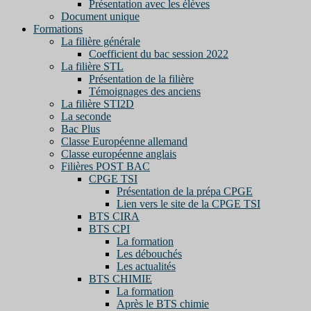
Présentation avec les élèves
Document unique
Formations
La filière générale
Coefficient du bac session 2022
La filière STL
Présentation de la filière
Témoignages des anciens
La filière STI2D
La seconde
Bac Plus
Classe Européenne allemand
Classe européenne anglais
Filières POST BAC
CPGE TSI
Présentation de la prépa CPGE
Lien vers le site de la CPGE TSI
BTS CIRA
BTS CPI
La formation
Les débouchés
Les actualités
BTS CHIMIE
La formation
Après le BTS chimie